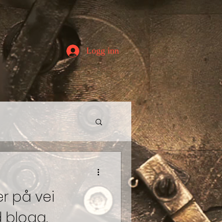
Logg inn
er på vei
d blogg.