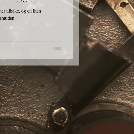
r tilbake, og en liten
emtiden