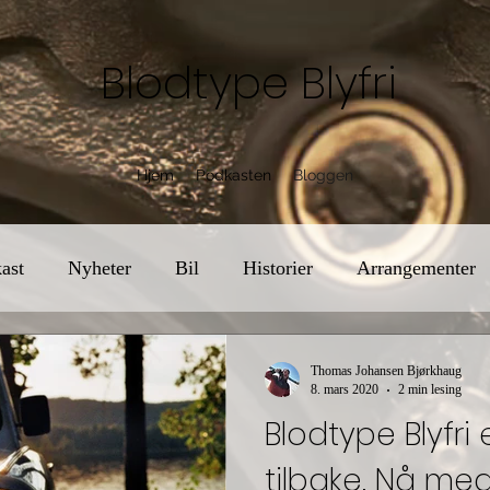
Blodtype Blyfri
Hjem
Podkasten
Bloggen
ast
Nyheter
Bil
Historier
Arrangementer
Thomas Johansen Bjørkhaug
8. mars 2020
2 min lesing
Blodtype Blyfri 
tilbake. Nå me